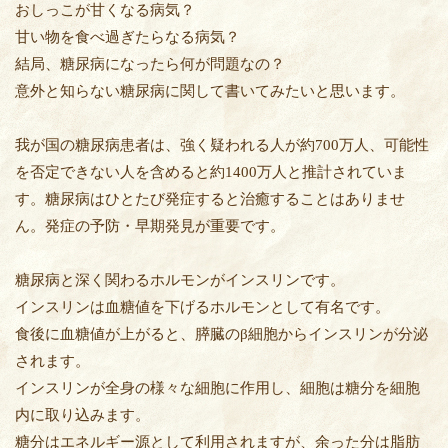
おしっこが甘くなる病気？
甘い物を食べ過ぎたらなる病気？
結局、糖尿病になったら何が問題なの？
意外と知らない糖尿病に関して書いてみたいと思います。
我が国の糖尿病患者は、強く疑われる人が約700万人、可能性
を否定できない人を含めると約1400万人と推計されていま
す。糖尿病はひとたび発症すると治癒することはありませ
ん。発症の予防・早期発見が重要です。
糖尿病と深く関わるホルモンがインスリンです。
インスリンは血糖値を下げるホルモンとして有名です。
食後に血糖値が上がると、膵臓のβ細胞からインスリンが分泌
されます。
インスリンが全身の様々な細胞に作用し、細胞は糖分を細胞
内に取り込みます。
糖分はエネルギー源として利用されますが、余った分は脂肪