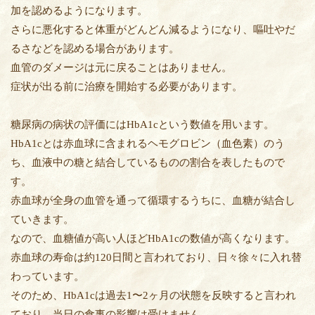
加を認めるようになります。
さらに悪化すると体重がどんどん減るようになり、嘔吐やだ
るさなどを認める場合があります。
血管のダメージは元に戻ることはありません。
症状が出る前に治療を開始する必要があります。
糖尿病の病状の評価にはHbA1cという数値を用います。
HbA1cとは赤血球に含まれるヘモグロビン（血色素）のう
ち、血液中の糖と結合しているものの割合を表したもので
す。
赤血球が全身の血管を通って循環するうちに、血糖が結合し
ていきます。
なので、血糖値が高い人ほどHbA1cの数値が高くなります。
赤血球の寿命は約120日間と言われており、日々徐々に入れ替
わっています。
そのため、HbA1cは過去1〜2ヶ月の状態を反映すると言われ
ており、当日の食事の影響は受けません。