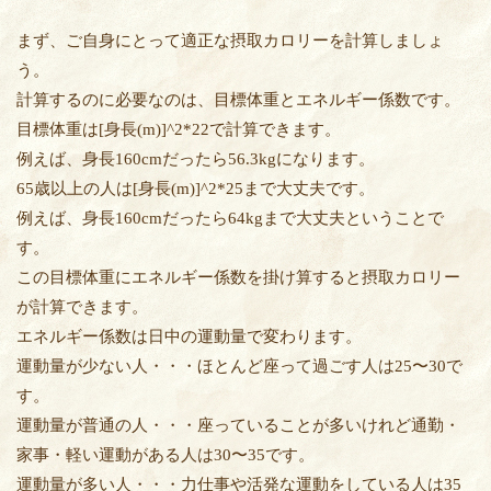
まず、ご自身にとって適正な摂取カロリーを計算しましょ
う。
計算するのに必要なのは、目標体重とエネルギー係数です。
目標体重は[身長(m)]^2*22で計算できます。
例えば、身長160cmだったら56.3kgになります。
65歳以上の人は[身長(m)]^2*25まで大丈夫です。
例えば、身長160cmだったら64kgまで大丈夫ということで
す。
この目標体重にエネルギー係数を掛け算すると摂取カロリー
が計算できます。
エネルギー係数は日中の運動量で変わります。
運動量が少ない人・・・ほとんど座って過ごす人は25〜30で
す。
運動量が普通の人・・・座っていることが多いけれど通勤・
家事・軽い運動がある人は30〜35です。
運動量が多い人・・・力仕事や活発な運動をしている人は35