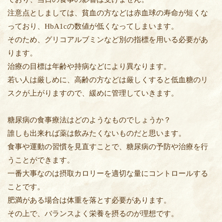
注意点としましては、貧血の方などは赤血球の寿命が短くな
っており、HbA1cの数値が低くなってしまいます。
そのため、グリコアルブミンなど別の指標を用いる必要があ
ります。
治療の目標は年齢や持病などにより異なります。
若い人は厳しめに、高齢の方などは厳しくすると低血糖のリ
スクが上がりますので、緩めに管理していきます。
糖尿病の食事療法はどのようなものでしょうか？
誰しも出来れば薬は飲みたくないものだと思います。
食事や運動の習慣を見直すことで、糖尿病の予防や治療を行
うことができます。
一番大事なのは摂取カロリーを適切な量にコントロールする
ことです。
肥満がある場合は体重を落とす必要があります。
その上で、バランスよく栄養を摂るのが理想です。