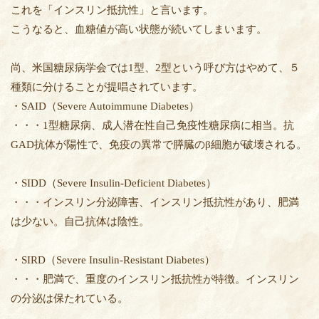
これを「インスリン抵抗性」と言います。
こうなると、血糖値が高い状態が続いてしまいます。
尚、米国糖尿病学会では1型、2型という呼び方はやめて、５
種類に分けることが提唱されています。
・SAID（Severe Autoimmune Diabetes）
・・・1型糖尿病、成人潜在性自己免疫性糖尿病に相当。抗
GAD抗体が陽性で、免疫の異常で膵臓のβ細胞が破壊される。
・SIDD（Severe Insulin-Deficient Diabetes）
・・・インスリン分泌障害、インスリン抵抗性があり、肥満
は少ない。自己抗体は陰性。
・SIRD（Severe Insulin-Resistant Diabetes）
・・・肥満で、重度のインスリン抵抗性が特徴。インスリン
の分泌は保たれている。