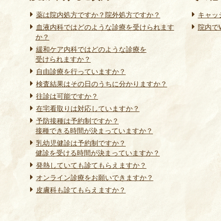
薬は院内処方ですか？院外処方ですか？
キャッ
血液内科ではどのような診療を受けられます
院内でW
か？
緩和ケア内科ではどのような診療を
受けられますか？
自由診療を行っていますか？
検査結果はその日のうちに分かりますか？
往診は可能ですか？
在宅看取りは対応していますか？
予防接種は予約制ですか？
接種できる時間が決まっていますか？
乳幼児健診は予約制ですか？
健診を受ける時間が決まっていますか？
発熱していても診てもらえますか？
オンライン診療をお願いできますか？
皮膚科も診てもらえますか？