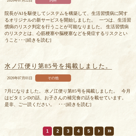
2026年07月22日
内科
院長がAIを駆使してシステムを構築して、生活習慣病に関す
るオリジナルの新サービスを開始しました。 一つは、生活習
慣病のリスク判定を行うことが可能なりました。 生活習慣病
のリスクとは、心筋梗塞や脳梗塞などを発症するリスクとい
うこと･･･[続きを読む]
水ノ江便り第85号を掲載しました。
2026年07月01日
その他
7月になりました。 水ノ江便り第85号を掲載しました。 今月
はビタミンDの話、お子さんの補完食の話を載せています。
是非、ご一読ください。 ･･･[続きを読む]
1
2
3
4
5