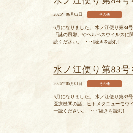
水ノ江便り第84
2026年06月02日
その他
6月になりました。 水ノ江便り第84
「謎の風邪」やヘルペスウイルスに関
読ください。 ･･･[続きを読む]
水ノ江便り第83
2026年05月01日
その他
5月になりました。 水ノ江便り第8
医療機関の話、ヒトメタニューモウイ
一読ください。 ･･･[続きを読む]