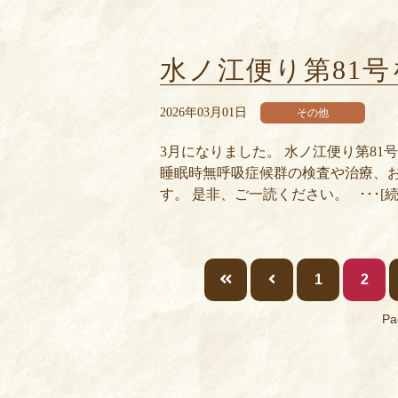
水ノ江便り第81
2026年03月01日
その他
3月になりました。 水ノ江便り第8
睡眠時無呼吸症候群の検査や治療、
す。 是非、ご一読ください。 ･･･[
1
2
Pa