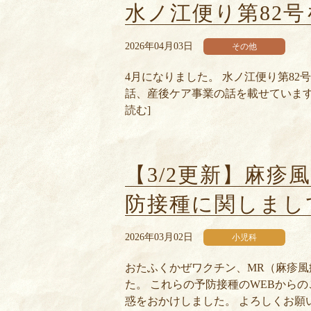
水ノ江便り第82
2026年04月03日
その他
4月になりました。 水ノ江便り第82
話、産後ケア事業の話を載せています。
読む]
【3/2更新】麻疹
防接種に関しまし
2026年03月02日
小児科
おたふくかぜワクチン、MR（麻疹
た。 これらの予防接種のWEBから
惑をおかけしました。 よろしくお願い