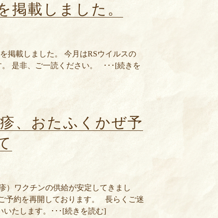
号を掲載しました。
号を掲載しました。 今月はRSウイルスの
 是非、ご一読ください。 ･･･[続きを
風疹、おたふくかぜ予
て
風疹）ワクチンの供給が安定してきまし
のご予約を再開しております。 長らくご迷
いたします。･･･[続きを読む]