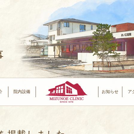
事
介
院内設備
お知らせ
ア