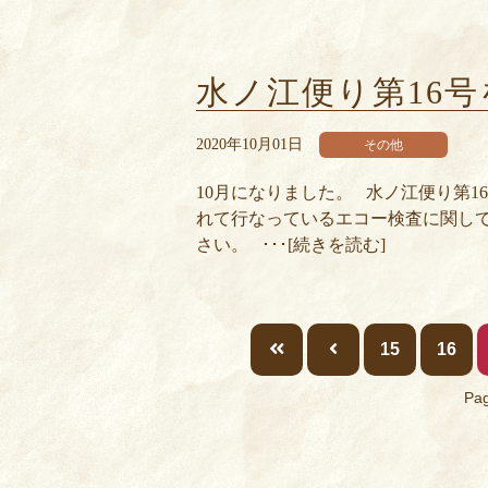
水ノ江便り第16
2020年10月01日
その他
10月になりました。 水ノ江便り第
れて行なっているエコー検査に関し
さい。 ･･･[続きを読む]
15
16
Pag