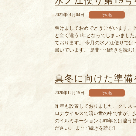
水ノ江便り第19
2021年01月04日
その他
明けましておめでとうございます。 
と全く違う1年となってしまいました
ております。 今月の水ノ江便りでは
書いています。 是非･･･[続きを読む]
真冬に向けた準備
2020年12月15日
その他
昨年も設置しておりました、クリスマ
ロナウイルスで暗い世の中ですが、少
のイルミネーションも昨年とは違う飾
ださい。 ま･･･[続きを読む]