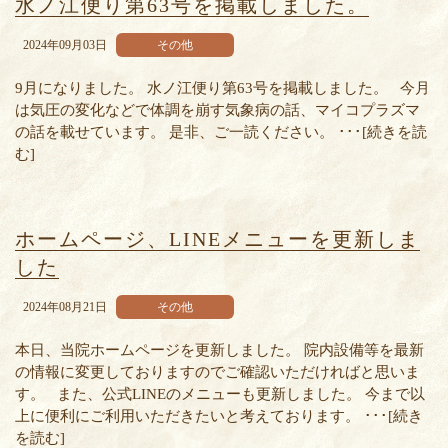
水ノ江便り第63号を掲載しました。
2024年09月03日
その他
9月になりました。 水ノ江便り第63号を掲載しました。 今月
は気圧の変化などで体調を崩す気象病の話、マイコプラズマ
の話を載せています。 是非、ご一読ください。 ･･･[続きを読
む]
ホームページ、LINEメニューを更新しま
した
2024年08月21日
その他
本日、当院ホームページを更新しました。 院内設備等を最新
の情報に変更しておりますのでご確認いただければと思いま
す。 また、公式LINEのメニューも更新しました。 今まで以
上に便利にご利用いただきたいと考えております。 ･･･[続き
を読む]