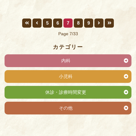
5
6
7
8
9
Page 7/33
カテゴリー
内科
小児科
休診・診療時間変更
その他