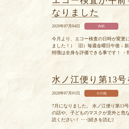
エコー検査が午前
なりました
2020年07月04日
内科
今月より、エコー検査の日時が変更に
ました！） 旧）毎週金曜日午後 ↓
特徴は全身を評価できる事です！ ・頸部
水ノ江便り第13
2020年07月01日
その他
7月になりました。 水ノ江便り第13
の話や、子どものマスクが意外と危な
読ください！ ･･･[続きを読む]