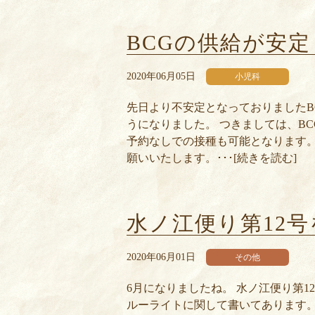
BCGの供給が安
2020年06月05日
小児科
先日より不安定となっておりましたB
うになりました。 つきましては、BC
予約なしでの接種も可能となります。
願いいたします。･･･[続きを読む]
水ノ江便り第12
2020年06月01日
その他
6月になりましたね。 水ノ江便り第1
ルーライトに関して書いてあります。