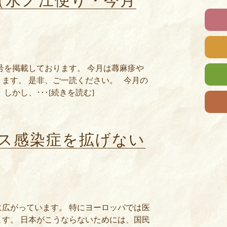
（水ノ江便り・今月
0号を掲載しております。 今月は蕁麻疹や
ます。 是非、ご一読ください。 今月の
しかし、･･･[続きを読む]
ス感染症を拡げない
広がっています。 特にヨーロッパでは医
す。 日本がこうならないためには、国民