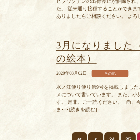
ヒブワクチンの出荷停止が解除され
た。 従来通り接種することができま
ありましたらご相談ください。 よろし
3月になりました
の絵本）
2020年03月02日
その他
水ノ江便り便り第9号を掲載しました
メについて書いています。 また、小
す。 是非、ご一読ください。 尚、
ま･･･[続きを読む]
24
25