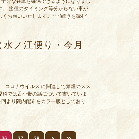
、十分な在庫を確保できるようになりまし
す。 接種のタイミング等分からない事が
くお願いいたします。･･･[続きを読む]
（水ノ江便り・今月
。 コロナウイルス に関連して禁煙のスス
児科では舌小帯の話について書いていま
今回より院内配布をカラー版としており
26
27
28